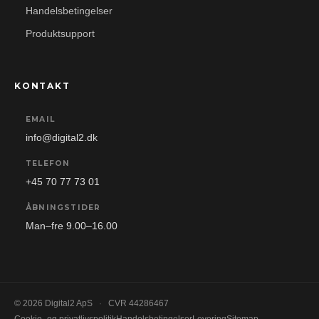
Handelsbetingelser
Produktsupport
KONTAKT
EMAIL
info@digital2.dk
TELEFON
+45 70 77 73 01
ÅBNINGSTIDER
Man–fre 9.00–16.00
© 2026 Digital2 ApS
·
CVR 44286467
Cookie- og privatlivspolitik
Handelsbetingelser
Levering
Sitemap