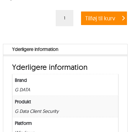
G
Tilføj til kurv
DATA
CLIENT
SECURITY
BUSINESS
Yderligere information
–
Education
Yderligere information
–
from
Brand
250
G DATA
–
New
Produkt
–
G Data Client Security
12
Platform
måneder