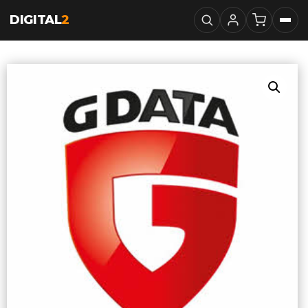
DIGITAL
2