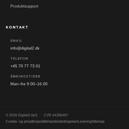
Produktsupport
KONTAKT
EMAIL
info@digital2.dk
TELEFON
+45 70 77 73 01
ÅBNINGSTIDER
Man–fre 9.00–16.00
© 2026 Digital2 ApS
·
CVR 44286467
Cookie- og privatlivspolitik
Handelsbetingelser
Levering
Sitemap