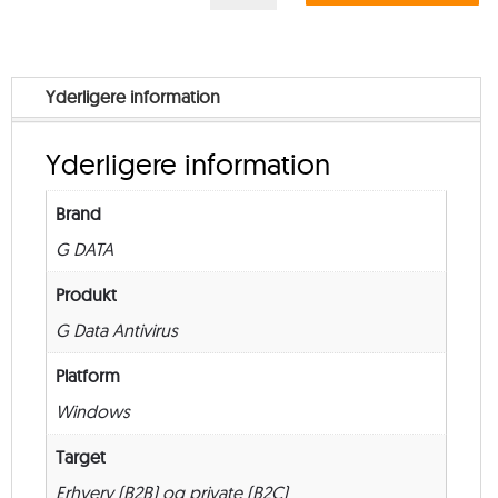
ANTIVIRUS
Multi
User
Yderligere information
–
from
Yderligere information
11
–
Brand
Renewal
G DATA
–
36
Produkt
måneder
G Data Antivirus
antal
Platform
Windows
Target
Erhverv (B2B) og private (B2C)