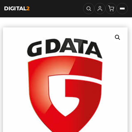
DIGITAL
2