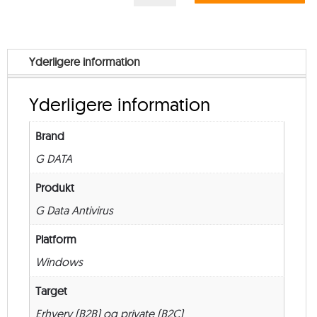
ANTIVIRUS
Multi
User
Yderligere information
–
from
Yderligere information
11
–
Brand
Renewal
G DATA
–
24
Produkt
måneder
G Data Antivirus
antal
Platform
Windows
Target
Erhverv (B2B) og private (B2C)