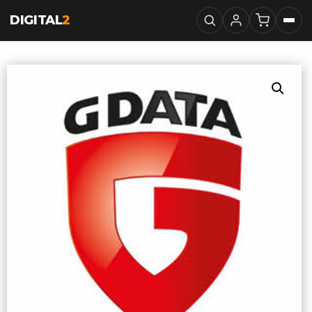
DIGITAL
2