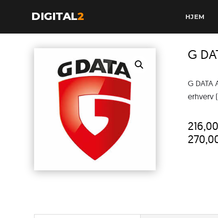
DIGITAL
2
HJEM
G DAT
G DATA A
erhverv (
216,0
270,0