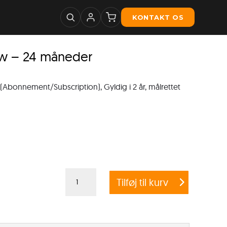
KONTAKT OS
ew – 24 måneder
Abonnement/Subscription), Gyldig i 2 år, målrettet
G
Tilføj til kurv
DATA
ANTIVIRUS
Multi