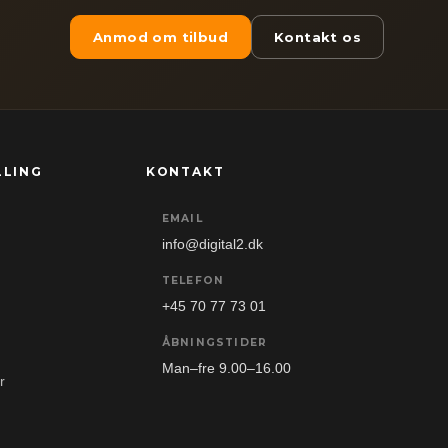
Anmod om tilbud
Kontakt os
LLING
KONTAKT
EMAIL
info@digital2.dk
TELEFON
+45 70 77 73 01
ÅBNINGSTIDER
Man–fre 9.00–16.00
r