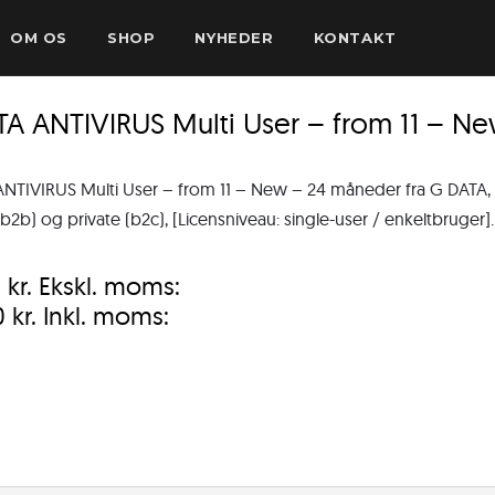
OM OS
SHOP
NYHEDER
KONTAKT
A ANTIVIRUS Multi User – from 11 – N
NTIVIRUS Multi User – from 11 – New – 24 måneder fra G DATA, (
b2b) og private (b2c), [Licensniveau: single-user / enkeltbruger].
0
kr.
Ekskl. moms:
0
kr.
Inkl. moms: