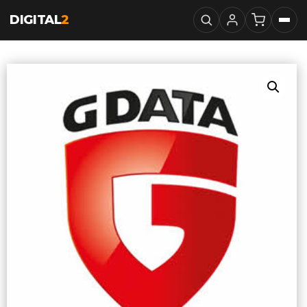
DIGITAL
2