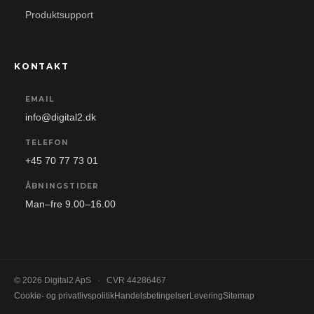
Produktsupport
KONTAKT
EMAIL
info@digital2.dk
TELEFON
+45 70 77 73 01
ÅBNINGSTIDER
Man–fre 9.00–16.00
© 2026 Digital2 ApS
·
CVR 44286467
Cookie- og privatlivspolitik
Handelsbetingelser
Levering
Sitemap