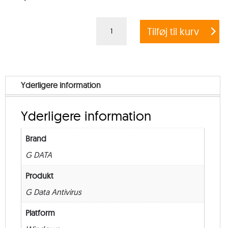
G
Tilføj til kurv
DATA
ANTIVIRUS
BUSINESS
–
Yderligere information
Government
–
Yderligere information
from
5
Brand
–
G DATA
Renewal
–
Produkt
36
G Data Antivirus
måneder
Platform
antal