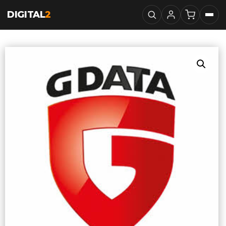
DIGITAL
2