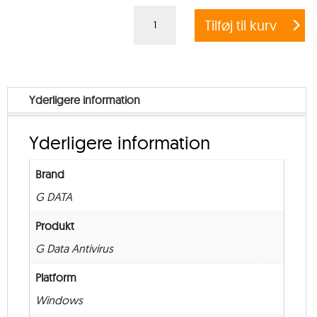
G
Tilføj til kurv
DATA
ANTIVIRUS
BUSINESS
–
Yderligere information
from
250
Yderligere information
–
New
Brand
–
G DATA
36
måneder
Produkt
antal
G Data Antivirus
Platform
Windows