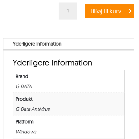
G
Tilføj til kurv
DATA
ANTIVIRUS
BUSINESS
–
Yderligere information
from
25
Yderligere information
–
Renewal
Brand
–
G DATA
36
måneder
Produkt
antal
G Data Antivirus
Platform
Windows