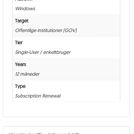
Renewal
Windows
–
12
Target
måneder
Offentlige institutioner (GOV)
antal
Tier
Single-User / enkeltbruger
Years
12 måneder
Type
Subscription Renewal