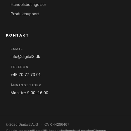
Handelsbetingelser
Produktsupport
KONTAKT
EMAIL
info@digital2.dk
TELEFON
+45 70 77 73 01
ÅBNINGSTIDER
Man–fre 9.00–16.00
© 2026 Digital2 ApS
·
CVR 44286467
Cookie- og privatlivspolitik
Handelsbetingelser
Levering
Sitemap