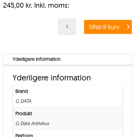
245,00
kr.
Inkl. moms:
G
Tilføj til kurv
DATA
ANTIVIRUS
BUSINESS
+
Yderligere information
EXCHANGE
MAIL
Yderligere information
SECURITY
–
Brand
Government
G DATA
–
from
Produkt
10
G Data Antivirus
–
Platform