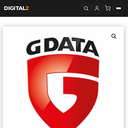
DIGITAL
2