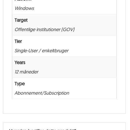
New
Windows
–
12
Target
måneder
Offentlige institutioner (GOV)
antal
Tier
Single-User / enkeltbruger
Years
12 måneder
Type
Abonnement/Subscription