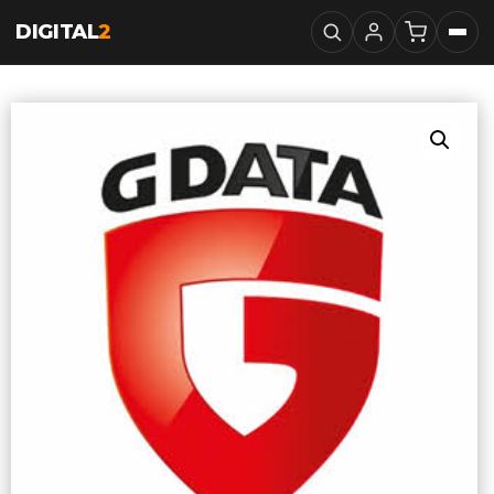
DIGITAL
2