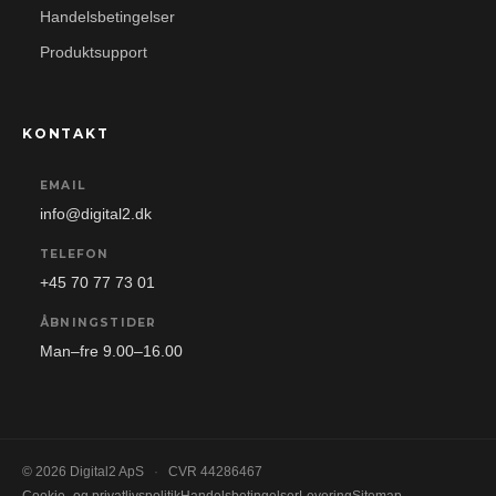
Handelsbetingelser
Produktsupport
KONTAKT
EMAIL
info@digital2.dk
TELEFON
+45 70 77 73 01
ÅBNINGSTIDER
Man–fre 9.00–16.00
© 2026 Digital2 ApS
·
CVR 44286467
Cookie- og privatlivspolitik
Handelsbetingelser
Levering
Sitemap