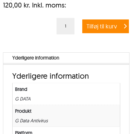
120,00
kr.
Inkl. moms:
G
Tilføj til kurv
DATA
ANTIVIRUS
BUSINESS
+
Yderligere information
EXCHANGE
MAIL
Yderligere information
SECURITY
–
Brand
Government
G DATA
–
from
Produkt
1.000
G Data Antivirus
–
Platform