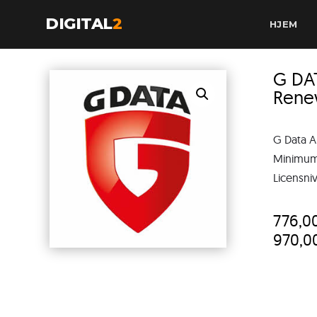
DIGITAL
2
HJEM
G DA
Rene
G Data A
Minimum 
Licensniv
776,0
970,0