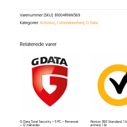
Varenummer (SKU):
B1004RNW369
Kategorier:
Antivirus
,
Cybersikkerhed
,
G Data
Relaterede varer
G Data Total Security – 5 PC – Renewal
Norton 360 Standard, 1 b
– 12 måneder
enhed, 1 år