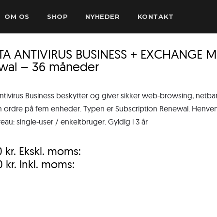
OM OS
SHOP
NYHEDER
KONTAKT
TA ANTIVIRUS BUSINESS + EXCHANGE MA
wal – 36 måneder
ntivirus Business beskytter og giver sikker web-browsing, netb
ordre på fem enheder. Typen er Subscription Renewal. Henvender
eau: single-user / enkeltbruger. Gyldig i 3 år
0
kr.
Ekskl. moms:
0
kr.
Inkl. moms: