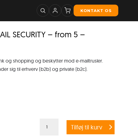
KONTAKT OS
IL SECURITY – from 5 –
ank og shopping og beskytter mod e-mailtrusler.
 sig til erhverv (b2b) og private (b2c).
G
Tilføj til kurv
DATA