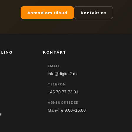
Anmod om tilbud
Kontakt os
LLING
KONTAKT
EMAIL
info@digital2.dk
TELEFON
+45 70 77 73 01
ÅBNINGSTIDER
Man–fre 9.00–16.00
r