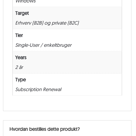
Windows
måneder
antal
Target
Erhverv (B2B) og private (B2C)
Tier
Single-User / enkeltbruger
Years
2 år
Type
Subscription Renewal
Hvordan bestilles dette produkt?