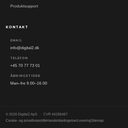
Produktsupport
KONTAKT
EMAIL
info@digital2.dk
TELEFON
+45 70 77 73 01
ÅBNINGSTIDER
Man–fre 9.00–16.00
© 2026 Digital2 ApS
·
CVR 44286467
Cookie- og privatlivspolitik
Handelsbetingelser
Levering
Sitemap