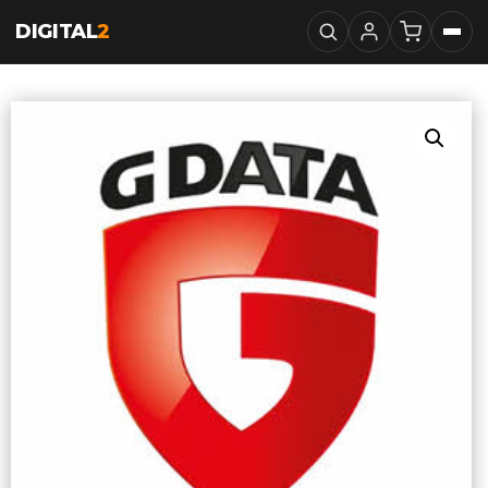
DIGITAL
2