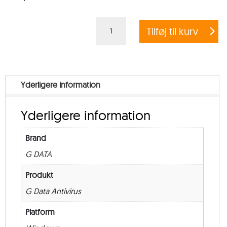
G
Tilføj til kurv
DATA
ANTIVIRUS
BUSINESS
+
Yderligere information
EXCHANGE
MAIL
Yderligere information
SECURITY
–
Brand
from
G DATA
5
–
Produkt
Renewal
G Data Antivirus
–
Platform
24