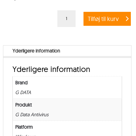
G
Tilføj til kurv
DATA
ANTIVIRUS
BUSINESS
+
Yderligere information
EXCHANGE
MAIL
Yderligere information
SECURITY
–
Brand
from
G DATA
5
–
Produkt
Renewal
G Data Antivirus
–
Platform
12