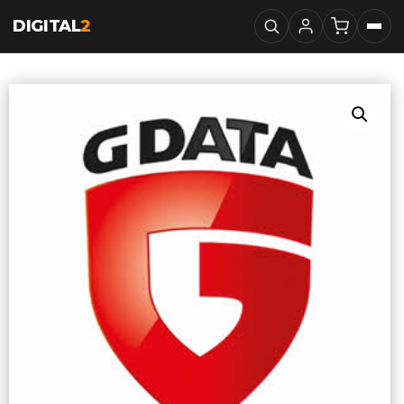
DIGITAL
2