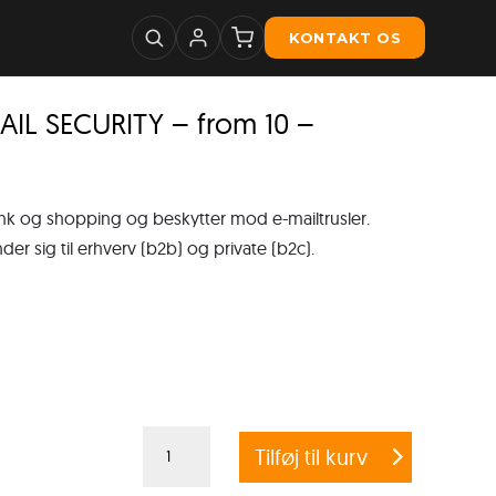
KONTAKT OS
IL SECURITY – from 10 –
ank og shopping og beskytter mod e-mailtrusler.
 sig til erhverv (b2b) og private (b2c).
G
Tilføj til kurv
DATA