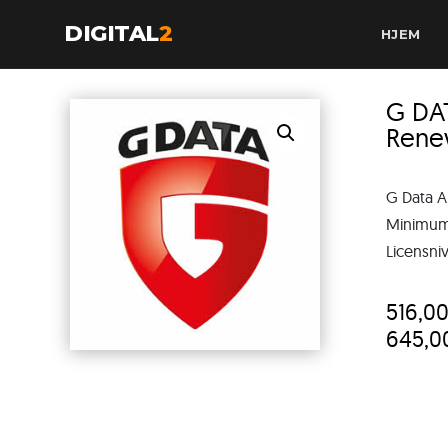
DIGITAL
2
HJEM
G DA
Rene
G Data A
Minimum 
Licensniv
516,0
645,