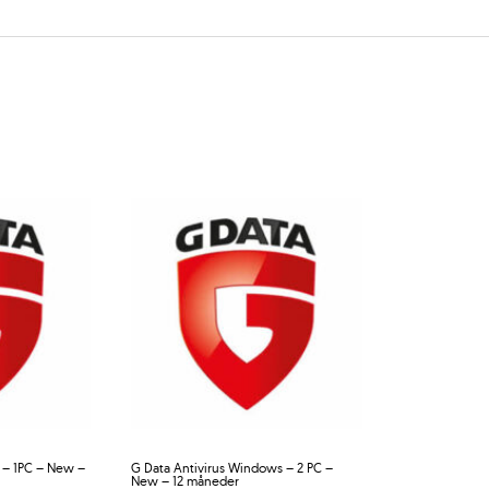
y – 1PC – New –
G Data Antivirus Windows – 2 PC –
New – 12 måneder