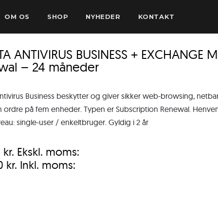
OM OS
SHOP
NYHEDER
KONTAKT
TA ANTIVIRUS BUSINESS + EXCHANGE MA
wal – 24 måneder
ntivirus Business beskytter og giver sikker web-browsing, netb
ordre på fem enheder. Typen er Subscription Renewal. Henvender
eau: single-user / enkeltbruger. Gyldig i 2 år
0
kr.
Ekskl. moms:
00
kr.
Inkl. moms: