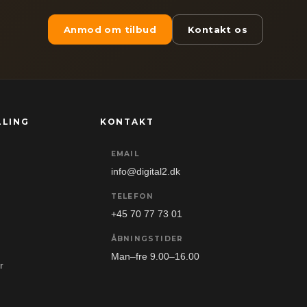
Anmod om tilbud
Kontakt os
LLING
KONTAKT
EMAIL
info@digital2.dk
TELEFON
+45 70 77 73 01
ÅBNINGSTIDER
Man–fre 9.00–16.00
r