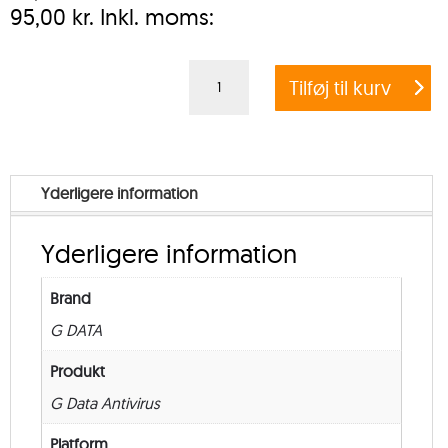
95,00
kr.
Inkl. moms:
G
Tilføj til kurv
DATA
ANTIVIRUS
BUSINESS
EXCHANGE
Yderligere information
MAIL
SECURITY
Yderligere information
–
Education
Brand
–
G DATA
from
500
Produkt
–
G Data Antivirus
New
Platform