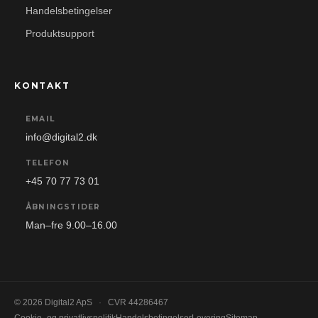
Handelsbetingelser
Produktsupport
KONTAKT
EMAIL
info@digital2.dk
TELEFON
+45 70 77 73 01
ÅBNINGSTIDER
Man–fre 9.00–16.00
© 2026 Digital2 ApS
·
CVR 44286467
Cookie- og privatlivspolitik
Handelsbetingelser
Levering
Sitemap