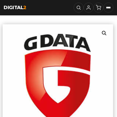
DIGITAL
2