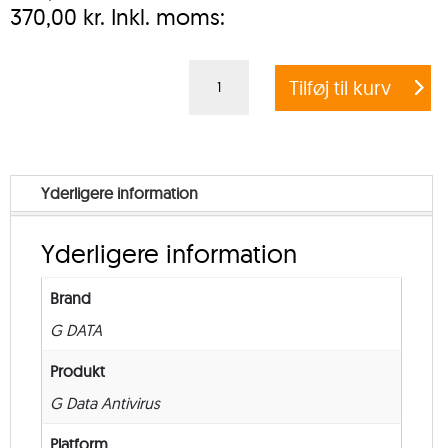
370,00
kr.
Inkl. moms:
G
Tilføj til kurv
DATA
ANTIVIRUS
BUSINESS
EXCHANGE
Yderligere information
MAIL
SECURITY
Yderligere information
–
Education
Brand
–
G DATA
from
5
Produkt
–
G Data Antivirus
Renewal
Platform