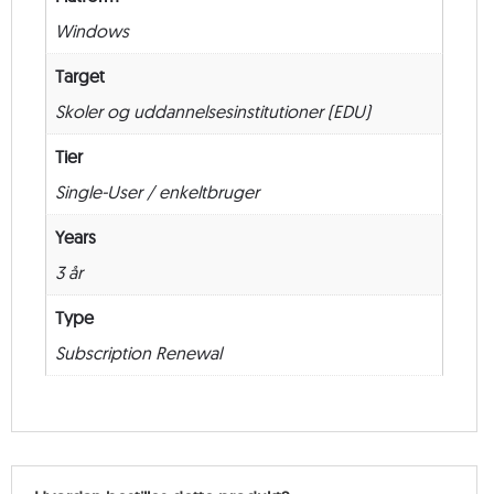
–
Windows
36
måneder
Target
antal
Skoler og uddannelsesinstitutioner (EDU)
Tier
Single-User / enkeltbruger
Years
3 år
Type
Subscription Renewal