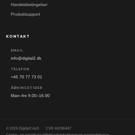
Handelsbetingelser
Produktsupport
KONTAKT
EMAIL
info@digital2.dk
TELEFON
+45 70 77 73 01
ÅBNINGSTIDER
Man–fre 9.00–16.00
© 2026 Digital2 ApS
·
CVR 44286467
Cookie- og privatlivspolitik
Handelsbetingelser
Levering
Sitemap