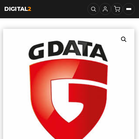
DIGITAL
2