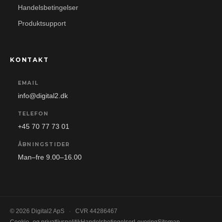
Handelsbetingelser
Produktsupport
KONTAKT
EMAIL
info@digital2.dk
TELEFON
+45 70 77 73 01
ÅBNINGSTIDER
Man–fre 9.00–16.00
© 2026 Digital2 ApS
·
CVR 44286467
Cookie- og privatlivspolitik
Handelsbetingelser
Levering
Sitemap