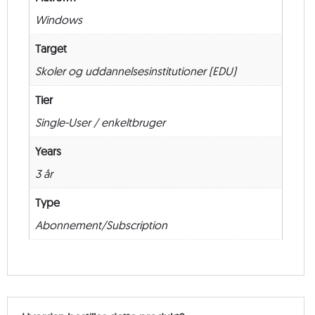
–
Windows
36
måneder
Target
antal
Skoler og uddannelsesinstitutioner (EDU)
Tier
Single-User / enkeltbruger
Years
3 år
Type
Abonnement/Subscription