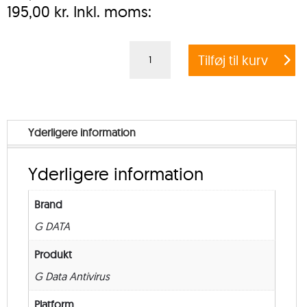
195,00
kr.
Inkl. moms:
G
Tilføj til kurv
DATA
ANTIVIRUS
BUSINESS
EXCHANGE
Yderligere information
MAIL
SECURITY
Yderligere information
–
Education
Brand
–
G DATA
from
250
Produkt
–
G Data Antivirus
New
Platform