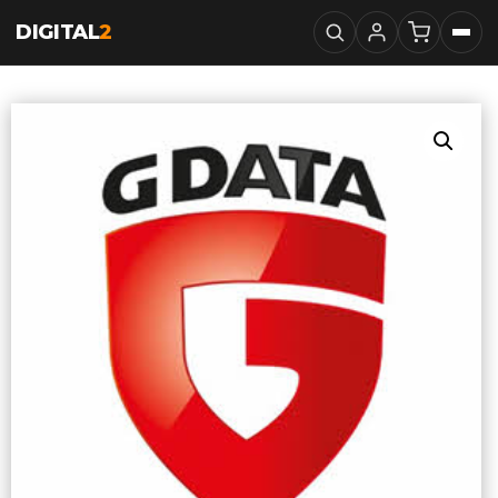
DIGITAL
2