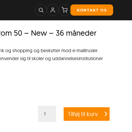
KONTAKT OS
from 50 – New – 36 måneder
ank og shopping og beskytter mod e-mailtrusler.
ender sig til skoler og uddannelsesinstitutioner
G
Tilføj til kurv
DATA
ANTIVIRUS