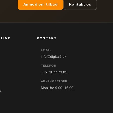
Anmod om tilbud
Kontakt os
LLING
KONTAKT
EMAIL
info@digital2.dk
TELEFON
+45 70 77 73 01
ÅBNINGSTIDER
Man–fre 9.00–16.00
r