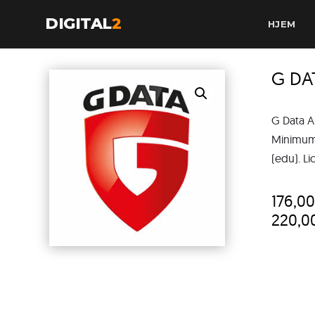
DIGITAL
2
HJEM
G DA
G Data A
Minimum 
(edu). Li
176,0
220,0