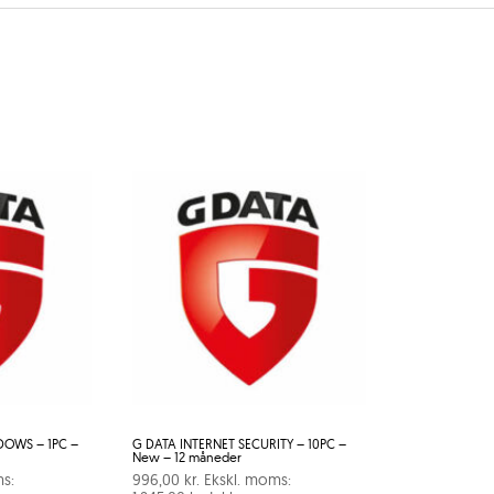
DOWS – 1PC –
G DATA INTERNET SECURITY – 10PC –
New – 12 måneder
s:
996,00
kr.
Ekskl. moms: