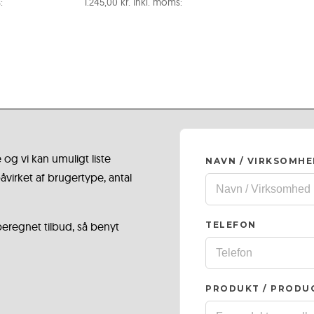
:
1.245,00
kr.
Inkl. moms:
 og vi kan umuligt liste
NAVN / VIRKSOMH
virket af brugertype, antal
 beregnet tilbud, så benyt
TELEFON
PRODUKT / PRODU