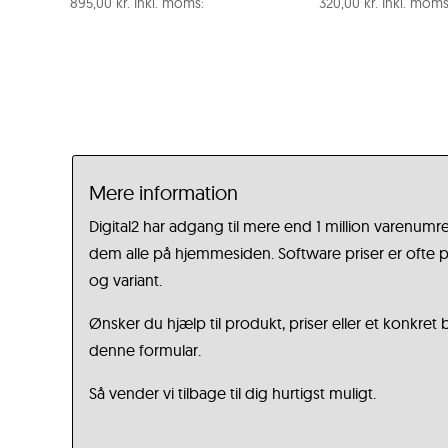
895,00
kr.
Inkl. moms:
320,00
kr.
Inkl. moms
Mere information
Digital2 har adgang til mere end 1 million varenumre
dem alle på hjemmesiden. Software priser er ofte på
og variant.
Ønsker du hjælp til produkt, priser eller et konkret
denne formular.
Så vender vi tilbage til dig hurtigst muligt.