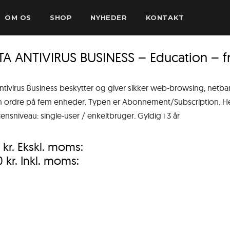
OM OS
SHOP
NYHEDER
KONTAKT
TA ANTIVIRUS BUSINESS – Education – 
ntivirus Business beskytter og giver sikker web-browsing, netb
ordre på fem enheder. Typen er Abonnement/Subscription. Henv
censniveau: single-user / enkeltbruger. Gyldig i 3 år
0
kr.
Ekskl. moms:
0
kr.
Inkl. moms: