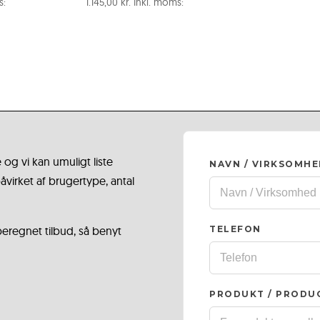
s:
1.145,00
kr.
Inkl. moms:
 og vi kan umuligt liste
NAVN / VIRKSOMH
virket af brugertype, antal
 beregnet tilbud, så benyt
TELEFON
PRODUKT / PRODU