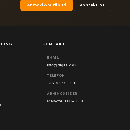
Anmod om tilbud
Kontakt os
LLING
KONTAKT
EMAIL
info@digital2.dk
TELEFON
+45 70 77 73 01
ÅBNINGSTIDER
Man–fre 9.00–16.00
r