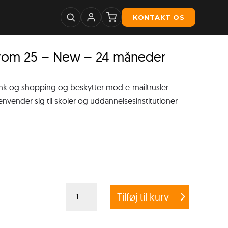
KONTAKT OS
from 25 – New – 24 måneder
ank og shopping og beskytter mod e-mailtrusler.
ender sig til skoler og uddannelsesinstitutioner
G
Tilføj til kurv
DATA
ANTIVIRUS