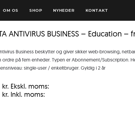
OM OS
SHOP
NYHEDER
KONTAKT
TA ANTIVIRUS BUSINESS – Education – 
ntivirus Business beskytter og giver sikker web-browsing, netb
ordre på fem enheder. Typen er Abonnement/Subscription. Henv
censniveau: single-user / enkeltbruger. Gyldig i 2 år
0
kr.
Ekskl. moms:
0
kr.
Inkl. moms: