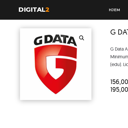
DIGITAL
2
HJEM
G DA
G Data A
Minimum 
(edu). Li
156,0
195,0