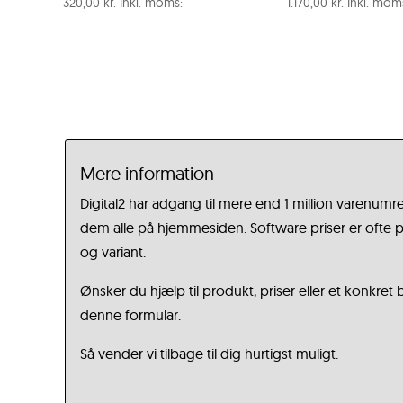
320,00
kr.
Inkl. moms:
1.170,00
kr.
Inkl. mom
Mere information
Digital2 har adgang til mere end 1 million varenumre
dem alle på hjemmesiden. Software priser er ofte på
og variant.
Ønsker du hjælp til produkt, priser eller et konkret
denne formular.
Så vender vi tilbage til dig hurtigst muligt.