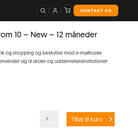
KONTAKT OS
from 10 – New – 12 måneder
ank og shopping og beskytter mod e-mailtrusler.
ender sig til skoler og uddannelsesinstitutioner
G
Tilføj til kurv
DATA
ANTIVIRUS