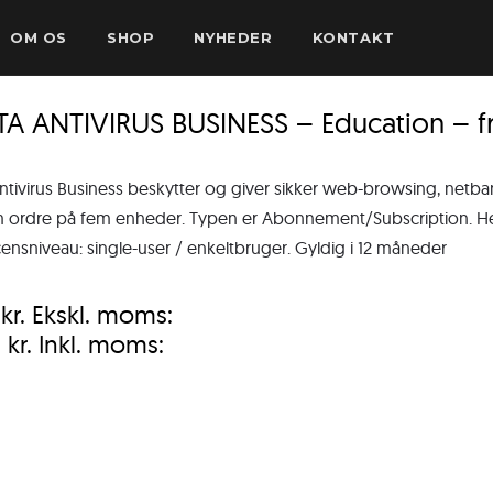
OM OS
SHOP
NYHEDER
KONTAKT
TA ANTIVIRUS BUSINESS – Education – 
ntivirus Business beskytter og giver sikker web-browsing, netb
ordre på fem enheder. Typen er Abonnement/Subscription. Henv
censniveau: single-user / enkeltbruger. Gyldig i 12 måneder
0
kr.
Ekskl. moms:
0
kr.
Inkl. moms: