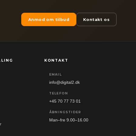
Anmod om tilbud
Kontakt os
LLING
KONTAKT
EMAIL
info@digital2.dk
TELEFON
+45 70 77 73 01
ÅBNINGSTIDER
Man–fre 9.00–16.00
r