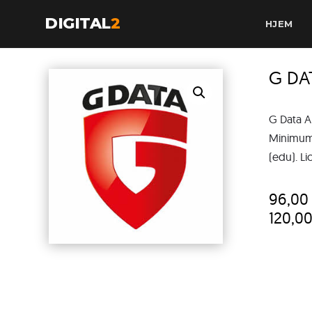
DIGITAL
2
HJEM
G DA
G Data A
Minimum 
(edu). Li
96,0
120,0