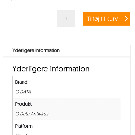
G
Tilføj til kurv
DATA
ANTIVIRUS
BUSINESS
–
Yderligere information
Education
–
Yderligere information
from
1.000
Brand
–
G DATA
Renewal
–
Produkt
24
G Data Antivirus
måneder
Platform
antal