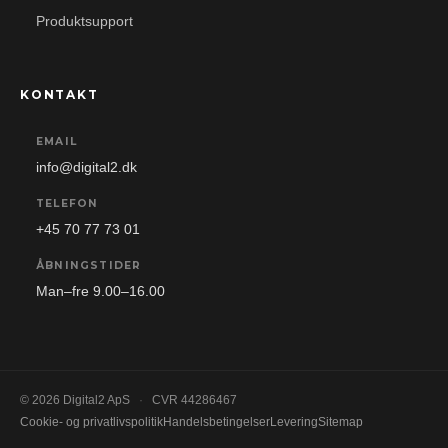
Produktsupport
KONTAKT
EMAIL
info@digital2.dk
TELEFON
+45 70 77 73 01
ÅBNINGSTIDER
Man–fre 9.00–16.00
© 2026 Digital2 ApS
·
CVR 44286467
Cookie- og privatlivspolitik
Handelsbetingelser
Levering
Sitemap