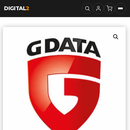
DIGITAL
2