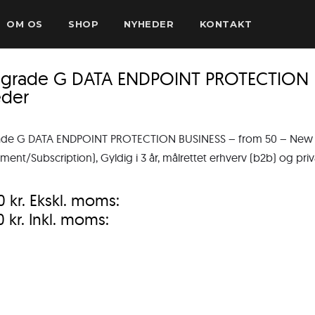
OM OS
SHOP
NYHEDER
KONTAKT
sgrade G DATA ENDPOINT PROTECTION B
der
ade G DATA ENDPOINT PROTECTION BUSINESS – from 50 – New –
nt/Subscription), Gyldig i 3 år, målrettet erhverv (b2b) og priva
00
kr.
Ekskl. moms:
00
kr.
Inkl. moms: