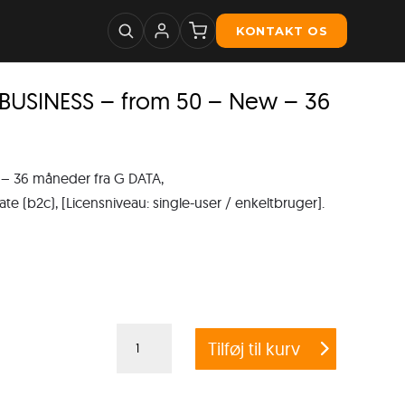
KONTAKT OS
USINESS – from 50 – New – 36
 36 måneder fra G DATA,
te (b2c), [Licensniveau: single-user / enkeltbruger].
Crossgrade
Tilføj til kurv
G
DATA