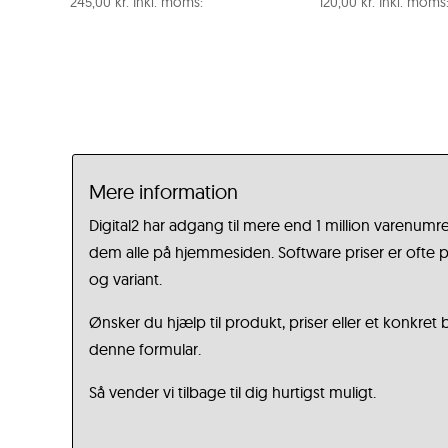
245,00
kr.
Inkl. moms:
120,00
kr.
Inkl. moms
Mere information
Digital2 har adgang til mere end 1 million varenumre
dem alle på hjemmesiden. Software priser er ofte på
og variant.
Ønsker du hjælp til produkt, priser eller et konkret
denne formular.
Så vender vi tilbage til dig hurtigst muligt.