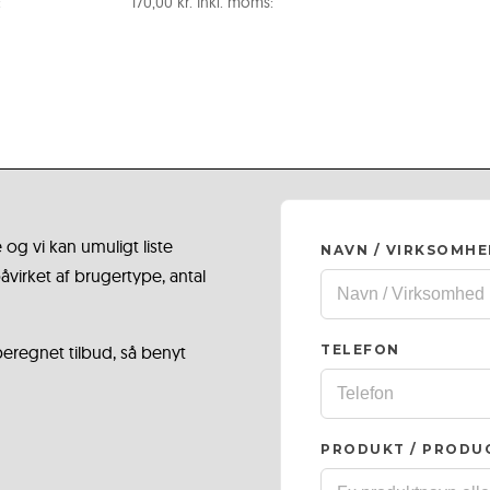
:
170,00
kr.
Inkl. moms:
 og vi kan umuligt liste
NAVN / VIRKSOMH
virket af brugertype, antal
 beregnet tilbud, så benyt
TELEFON
PRODUKT / PRODU