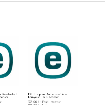
n Standard – 1
ESET Endpoint Antivirus – 1 år –
icenser
Fornyelse – 5-10 licenser
s:
136,00
kr.
Ekskl. moms: