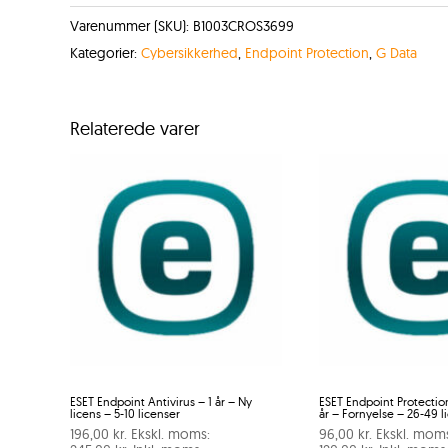
Varenummer (SKU):
B1003CROS3699
Kategorier:
Cybersikkerhed
,
Endpoint Protection
,
G Data
Relaterede varer
ESET Endpoint Antivirus – 1 år – Ny
ESET Endpoint Protectio
licens – 5-10 licenser
år – Fornyelse – 26-49 l
196,00
kr.
Ekskl. moms:
96,00
kr.
Ekskl. mom