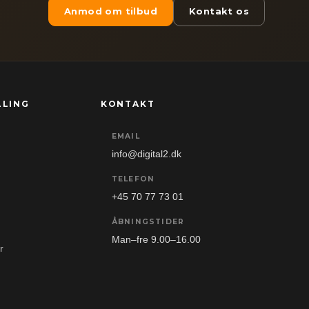
Anmod om tilbud
Kontakt os
LLING
KONTAKT
EMAIL
info@digital2.dk
TELEFON
+45 70 77 73 01
ÅBNINGSTIDER
Man–fre 9.00–16.00
r