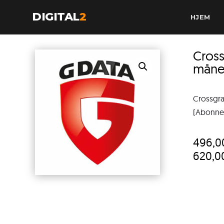
DIGITAL
2
HJEM
Cros
måne
Crossgr
(Abonneme
496,
620,