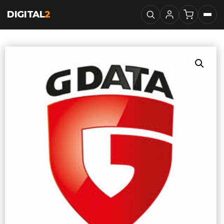
DIGITAL
2