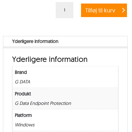
Crossgrade
Tilføj til kurv
G
DATA
ENDPOINT
PROTECTION
Yderligere information
BUSINESS
–
Yderligere information
from
1.000
Brand
–
G DATA
New
–
Produkt
36
G Data Endpoint Protection
måneder
Platform
antal
Windows