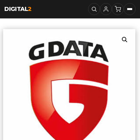
DIGITAL
2