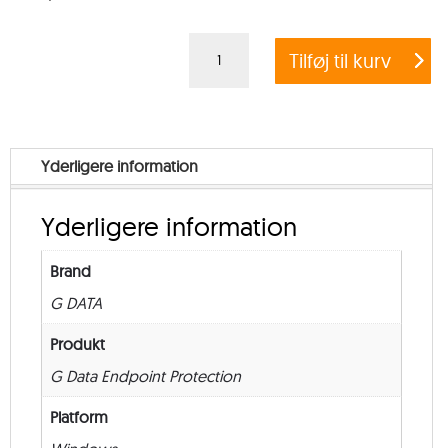
Crossgrade
Tilføj til kurv
G
DATA
ENDPOINT
PROTECTION
Yderligere information
BUSINESS
+
Yderligere information
EXCHANGE
MAIL
Brand
SECURITY
G DATA
–
from
Produkt
10
G Data Endpoint Protection
–
Platform
New