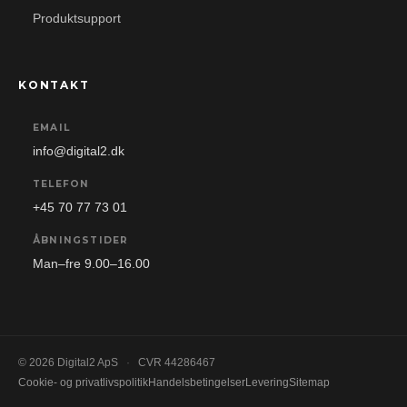
Produktsupport
KONTAKT
EMAIL
info@digital2.dk
TELEFON
+45 70 77 73 01
ÅBNINGSTIDER
Man–fre 9.00–16.00
© 2026 Digital2 ApS
·
CVR 44286467
Cookie- og privatlivspolitik
Handelsbetingelser
Levering
Sitemap