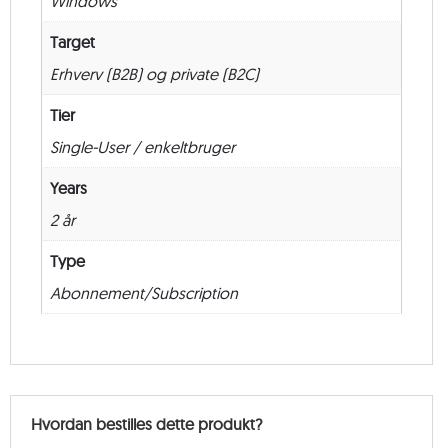
Windows
–
24
Target
måneder
Erhverv (B2B) og private (B2C)
antal
Tier
Single-User / enkeltbruger
Years
2 år
Type
Abonnement/Subscription
Hvordan bestilles dette produkt?