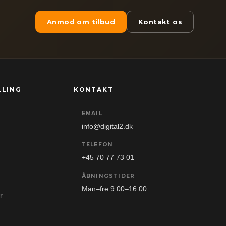
Anmod om tilbud
Kontakt os
LLING
KONTAKT
EMAIL
info@digital2.dk
TELEFON
+45 70 77 73 01
ÅBNINGSTIDER
Man–fre 9.00–16.00
r