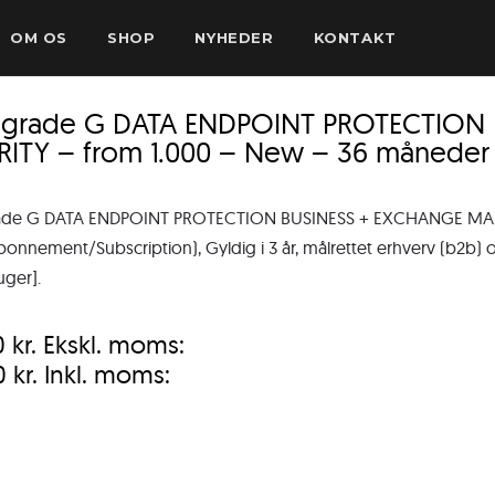
OM OS
SHOP
NYHEDER
KONTAKT
sgrade G DATA ENDPOINT PROTECTION
RITY – from 1.000 – New – 36 måneder
ade G DATA ENDPOINT PROTECTION BUSINESS + EXCHANGE MAIL 
onnement/Subscription), Gyldig i 3 år, målrettet erhverv (b2b) og
uger].
0
kr.
Ekskl. moms:
0
kr.
Inkl. moms: