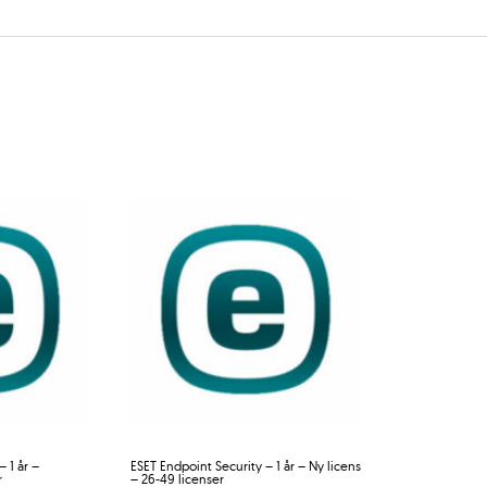
 1 år –
ESET Endpoint Security – 1 år – Ny licens
r
– 26-49 licenser