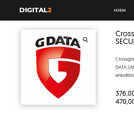
DIGITAL
2
HJEM
Cros
SECU
Crossgr
DATA, (Ab
enkeltbr
376,0
470,0