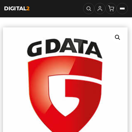
DIGITAL
2