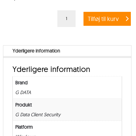
Crossgrade
Tilføj til kurv
G
DATA
CLIENT
SECURITY
Yderligere information
BUSINESS
–
Yderligere information
from
1.000
Brand
–
G DATA
New
–
Produkt
36
G Data Client Security
måneder
Platform
antal