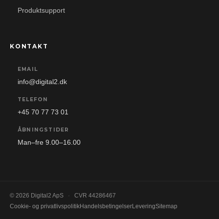
Produktsupport
KONTAKT
EMAIL
info@digital2.dk
TELEFON
+45 70 77 73 01
ÅBNINGSTIDER
Man–fre 9.00–16.00
© 2026 Digital2 ApS
·
CVR 44286467
Cookie- og privatlivspolitik
Handelsbetingelser
Levering
Sitemap