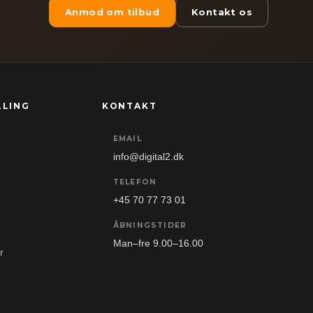
Anmod om tilbud
Kontakt os
LLING
KONTAKT
EMAIL
info@digital2.dk
TELEFON
+45 70 77 73 01
ÅBNINGSTIDER
Man–fre 9.00–16.00
r