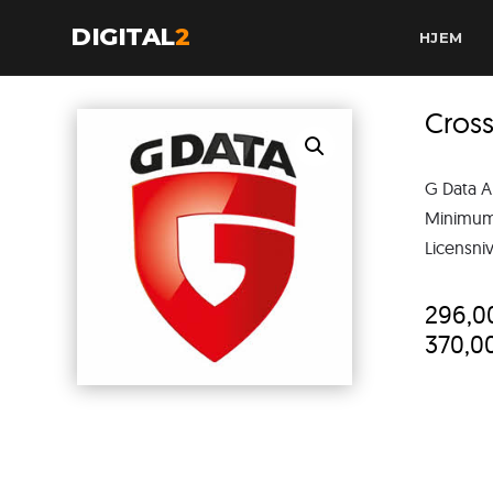
DIGITAL
2
HJEM
Cros
G Data A
Minimum 
Licensniv
296,
370,0