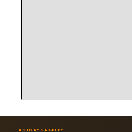
BRUG FOR HJÆLP?