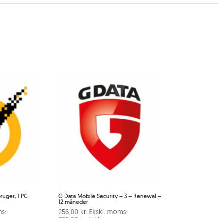
ruger, 1 PC
G Data Mobile Security – 3 – Renewal –
12 måneder
s:
256,00
kr.
Ekskl. moms: