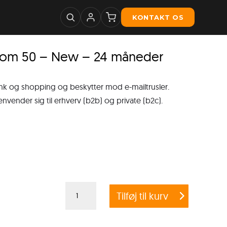
KONTAKT OS
from 50 – New – 24 måneder
ank og shopping og beskytter mod e-mailtrusler.
nder sig til erhverv (b2b) og private (b2c).
Crossgrade
Tilføj til kurv
G
DATA