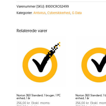
Varenummer (SKU):
B1001CROS2499
Kategorier:
Antivirus
,
Cybersikkerhed
,
G Data
Relaterede varer
Norton 360 Standard, 1 bruger, 1 PC
Norton 360 Standard, 1 b
enhed, 1 år
enhed, 1 år
256,00
kr.
Ekskl. moms:
256,00
kr.
Ekskl. mom