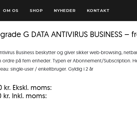
OM OS
SHOP
NYHEDER
KONTAKT
sgrade G DATA ANTIVIRUS BUSINESS – 
ntivirus Business beskytter og giver sikker web-browsing, netb
ordre på fem enheder. Typen er Abonnement/Subscription. Henve
eau: single-user / enkeltbruger. Gyldig i 2 år
00
kr.
Ekskl. moms:
0
kr.
Inkl. moms: