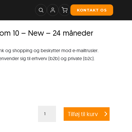
KONTAKT OS
rom 10 – New – 24 måneder
ank og shopping og beskytter mod e-mailtrusler.
nder sig til erhverv (b2b) og private (b2c).
Crossgrade
Tilføj til kurv
G
DATA