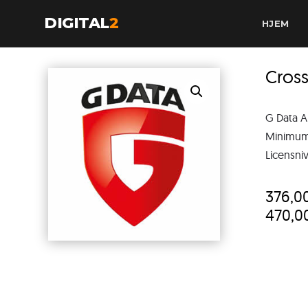
DIGITAL
2
HJEM
Cros
G Data A
Minimum 
Licensniv
376,0
470,0