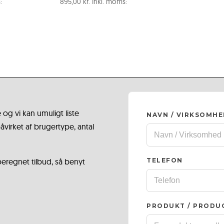
:
895,00
kr.
Inkl. moms:
 og vi kan umuligt liste
NAVN / VIRKSOMH
virket af brugertype, antal
 beregnet tilbud, så benyt
TELEFON
PRODUKT / PRODU