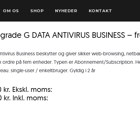
OM OS
SHOP
NYHEDER
KONTAKT
sgrade G DATA ANTIVIRUS BUSINESS – f
ntivirus Business beskytter og giver sikker web-browsing, netb
ordre på fem enheder. Typen er Abonnement/Subscription. Henve
eau: single-user / enkeltbruger. Gyldig i 2 år
0
kr.
Ekskl. moms:
0
kr.
Inkl. moms: