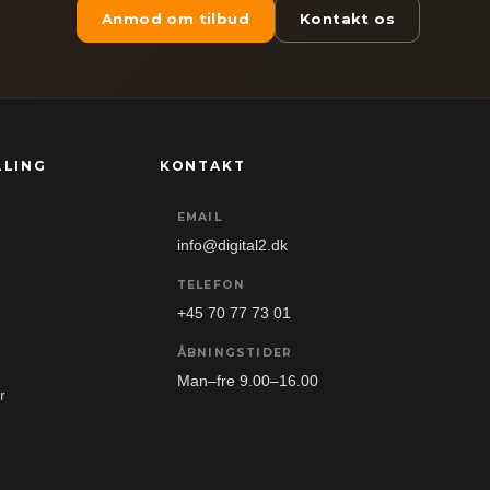
Anmod om tilbud
Kontakt os
LLING
KONTAKT
EMAIL
info@digital2.dk
TELEFON
+45 70 77 73 01
ÅBNINGSTIDER
Man–fre 9.00–16.00
r