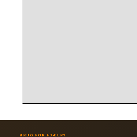
BRUG FOR HJÆLP?