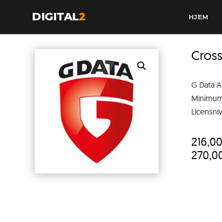
DIGITAL
2
HJEM
Cros
G Data A
Minimum 
Licensni
216,0
270,0