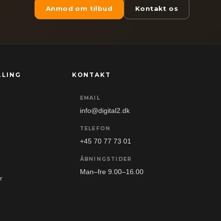
Anmod om tilbud
Kontakt os
LLING
KONTAKT
EMAIL
info@digital2.dk
TELEFON
+45 70 77 73 01
ÅBNINGSTIDER
Man–fre 9.00–16.00
r