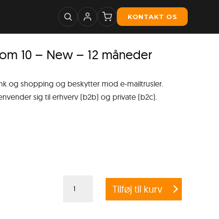
KONTAKT OS
rom 10 – New – 12 måneder
ank og shopping og beskytter mod e-mailtrusler.
nder sig til erhverv (b2b) og private (b2c).
Crossgrade
Tilføj til kurv
G
DATA