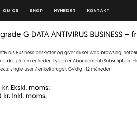
OM OS
SHOP
NYHEDER
KONTAKT
sgrade G DATA ANTIVIRUS BUSINESS – f
ntivirus Business beskytter og giver sikker web-browsing, netb
ordre på fem enheder. Typen er Abonnement/Subscription. Henve
veau: single-user / enkeltbruger. Gyldig i 12 måneder
0
kr.
Ekskl. moms:
0
kr.
Inkl. moms: