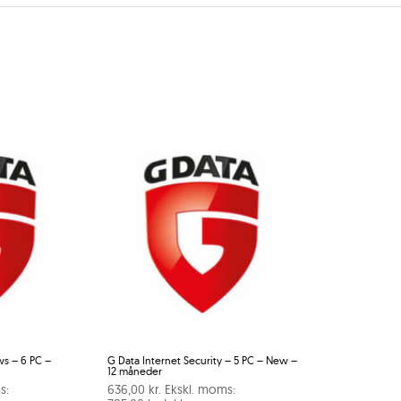
ws – 6 PC –
G Data Internet Security – 5 PC – New –
12 måneder
s:
636,00
kr.
Ekskl. moms: