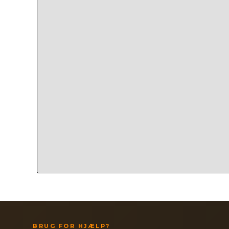
BRUG FOR HJÆLP?