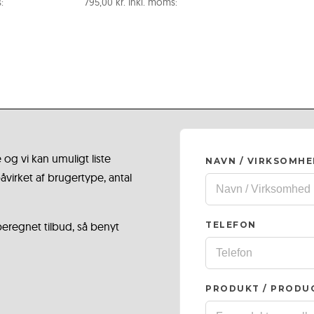
:
795,00
kr.
Inkl. moms:
 og vi kan umuligt liste
NAVN / VIRKSOMH
virket af brugertype, antal
 beregnet tilbud, så benyt
TELEFON
PRODUKT / PRODU