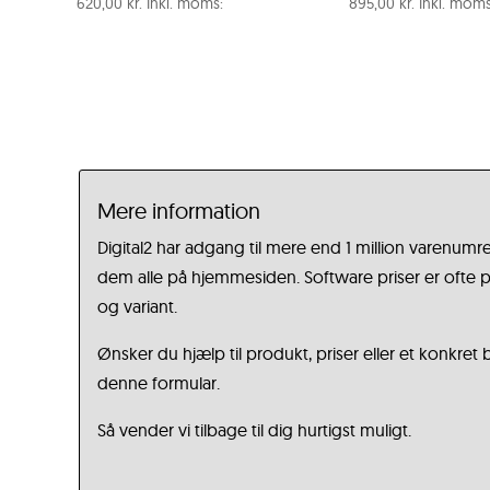
620,00
kr.
Inkl. moms:
895,00
kr.
Inkl. moms
Mere information
Digital2 har adgang til mere end 1 million varenumre
dem alle på hjemmesiden. Software priser er ofte på
og variant.
Ønsker du hjælp til produkt, priser eller et konkret
denne formular.
Så vender vi tilbage til dig hurtigst muligt.