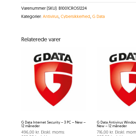
Varenummer (SKU):
B1001CROS1224
Kategorier:
Antivirus
,
Cybersikkerhed
,
G Data
Relaterede varer
G Data Internet Security – 3 PC – New –
G Data Antivirus Windo
12 måneder
New – 12 måneder
496,00
kr.
Ekskl. moms:
716,00
kr.
Ekskl. mom