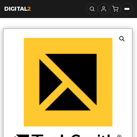
DIGITAL
2