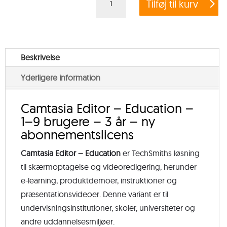
Tilføj til kurv
Editor
–
Education
–
Beskrivelse
1–
Yderligere information
9
brugere
Camtasia Editor – Education –
–
1–9 brugere – 3 år – ny
3
abonnementslicens
år
–
Camtasia Editor – Education
er TechSmiths løsning
ny
til skærmoptagelse og videoredigering, herunder
abonnementslicens
e-learning, produktdemoer, instruktioner og
antal
præsentationsvideoer. Denne variant er til
undervisningsinstitutioner, skoler, universiteter og
andre uddannelsesmiljøer.