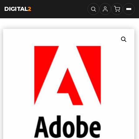
DIGITAL
2