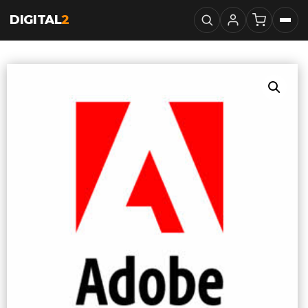
DIGITAL
2