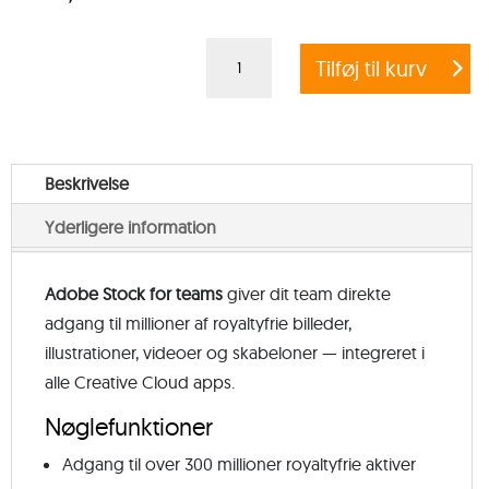
Adobe
Tilføj til kurv
Stock
Small
Teams
EDU
Beskrivelse
(10
Yderligere information
aktiver/md)
(variant
1)
Adobe Stock for teams
giver dit team direkte
antal
adgang til millioner af royaltyfrie billeder,
illustrationer, videoer og skabeloner — integreret i
alle Creative Cloud apps.
Nøglefunktioner
Adgang til over 300 millioner royaltyfrie aktiver