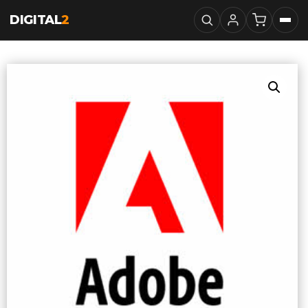
DIGITAL
2