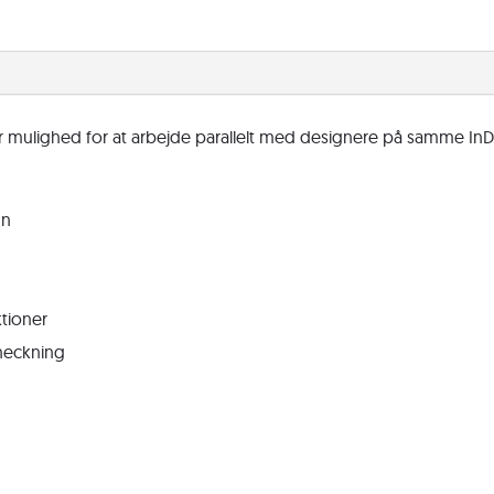
er mulighed for at arbejde parallelt med designere på samme InD
gn
ktioner
heckning