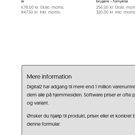
år
brugere – fornyelse
678,00
kr.
Ekskl. moms:
256,00
kr.
Ekskl. mom
847,50
kr.
Inkl. moms:
320,00
kr.
Inkl. moms
Mere information
Digital2 har adgang til mere end 1 million varenumre
dem alle på hjemmesiden. Software priser er ofte på
og variant.
Ønsker du hjælp til produkt, priser eller et konkret
denne formular.