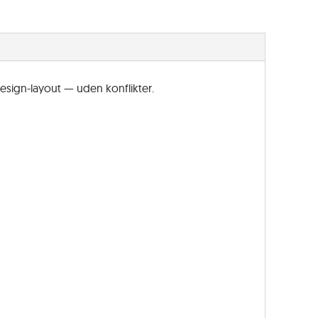
Teams
EDU
antal
esign-layout — uden konflikter.