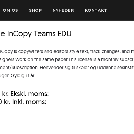
OM OS
SHOP
NYHEDER
KONTAKT
e InCopy Teams EDU
Copy is copywriters and editors style text, track changes, and
signers work on the same paper.This license is a monthly subscr
nt/Subscription. Henvender sig til skoler og uddannelsesinstitut
ger. Gyldig i 1 år
0
kr.
Ekskl. moms:
00
kr.
Inkl. moms: