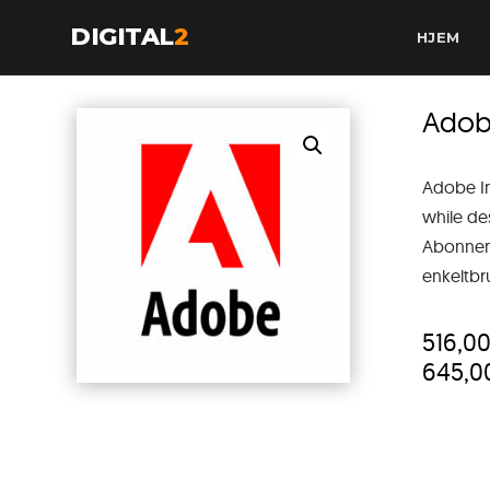
DIGITAL
2
HJEM
Adob
Adobe In
while de
Abonneme
enkeltbru
516,0
645,