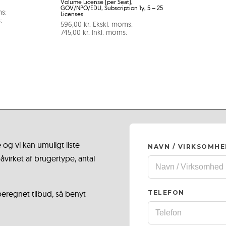
Volume License (per Seat),
GOV/NPO/EDU, Subscription 1y, 5 – 25
s:
Licenses
:
596,00
kr.
Ekskl. moms:
745,00
kr.
Inkl. moms:
 og vi kan umuligt liste
NAVN / VIRKSOMH
virket af brugertype, antal
 beregnet tilbud, så benyt
TELEFON