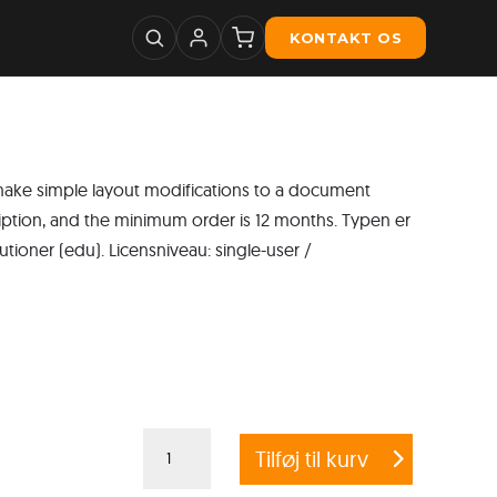
KONTAKT OS
 make simple layout modifications to a document
iption, and the minimum order is 12 months. Typen er
ioner (edu). Licensniveau: single-user /
Adobe
Tilføj til kurv
InCopy