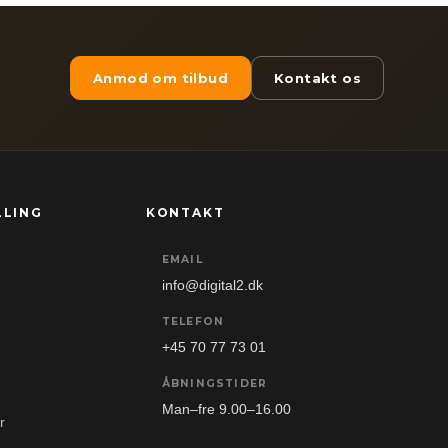
Anmod om tilbud
Kontakt os
LLING
KONTAKT
EMAIL
info@digital2.dk
TELEFON
+45 70 77 73 01
ÅBNINGSTIDER
Man–fre 9.00–16.00
r