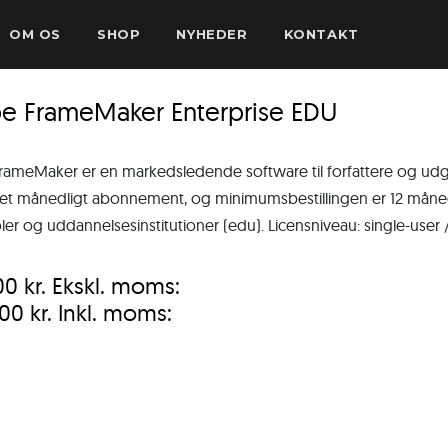
OM OS
SHOP
NYHEDER
KONTAKT
e FrameMaker Enterprise EDU
ameMaker er en markedsledende software til forfattere og udgiv
r et månedligt abonnement, og minimumsbestillingen er 12 må
koler og uddannelsesinstitutioner (edu). Licensniveau: single-user /
,00
kr.
Ekskl. moms:
,00
kr.
Inkl. moms: