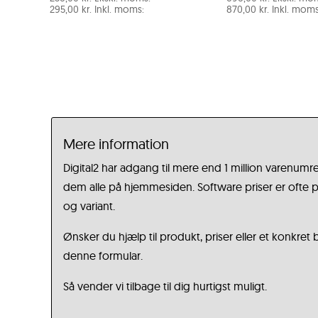
295,00
kr.
Inkl. moms:
870,00
kr.
Inkl. moms
Mere information
Digital2 har adgang til mere end 1 million varenumre
dem alle på hjemmesiden. Software priser er ofte på
og variant.
Ønsker du hjælp til produkt, priser eller et konkret
denne formular.
Så vender vi tilbage til dig hurtigst muligt.