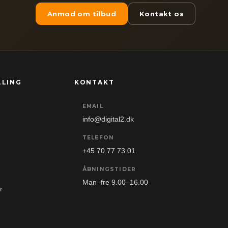
Anmod om tilbud
Kontakt os
LLING
KONTAKT
EMAIL
info@digital2.dk
TELEFON
+45 70 77 73 01
ÅBNINGSTIDER
Man–fre 9.00–16.00
r