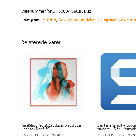
Varenummer (SKU):
30004136CB01A12
Kategorier:
Adobe
,
Adobe FrameMaker
,
Enterprise
,
Uddanne
Relaterede varer
PaintShop Pro 2023 Education Edition
Camtasia Snagit – Educa
License (Tier 5-50)
brugere – 3 år – fornyel
236,00
kr.
Ekskl. moms:
696,00
kr.
Ekskl. mo