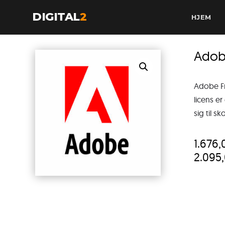
DIGITAL
2
HJEM
Adob
Adobe Fr
licens e
sig til s
1.676
2.095