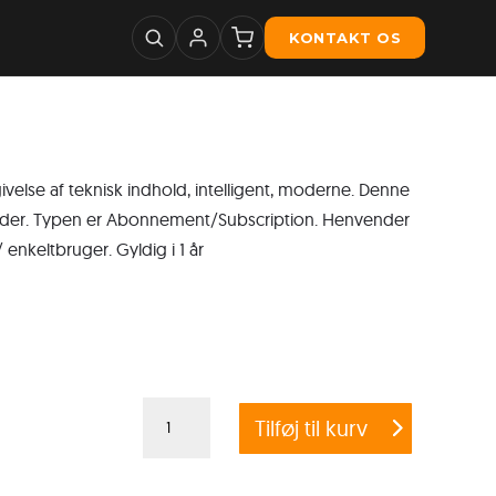
KONTAKT OS
else af teknisk indhold, intelligent, moderne. Denne
neder. Typen er Abonnement/Subscription. Henvender
 enkeltbruger. Gyldig i 1 år
Adobe
Tilføj til kurv
FrameMaker
Enterprise