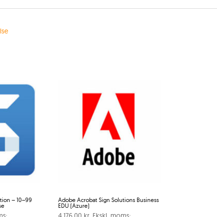
lse
tion – 10–99
Adobe Acrobat Sign Solutions Business
se
EDU (Azure)
ms:
4.176,00
kr.
Ekskl. moms: