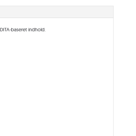
EDU
antal
 DITA-baseret indhold.