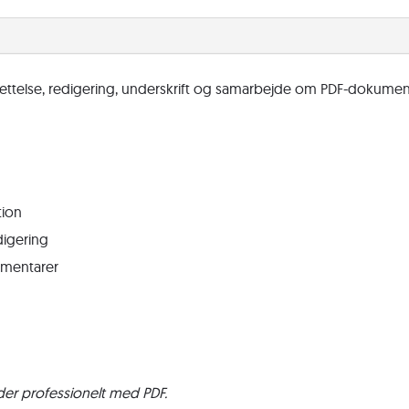
rettelse, redigering, underskrift og samarbejde om PDF-dokument
tion
igering
mentarer
ejder professionelt med PDF.