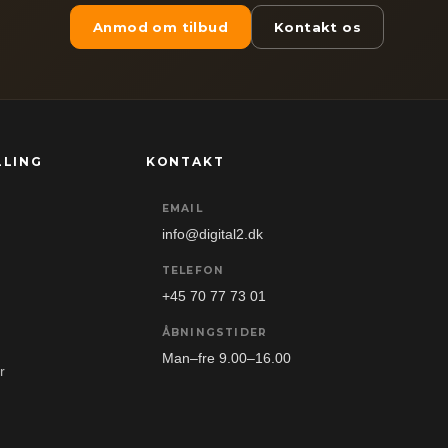
Anmod om tilbud
Kontakt os
LLING
KONTAKT
EMAIL
info@digital2.dk
TELEFON
+45 70 77 73 01
ÅBNINGSTIDER
Man–fre 9.00–16.00
r