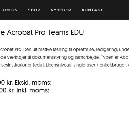
OM OS
SHOP
NYHEDER
KONTAKT
e Acrobat Pro Teams EDU
robat Pro: Den ultimative løsning til oprettelse, redigering, u
de værktøjer til dokumentstyring og samarbejde. Typen er Abon
esinstitutioner (edu). Licensniveau: single-user / enkeltbruger. G
,00
kr.
Ekskl. moms:
,00
kr.
Inkl. moms: