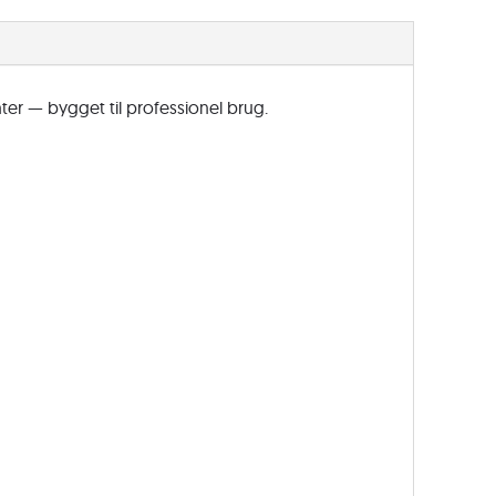
Teams
EDU
antal
er — bygget til professionel brug.