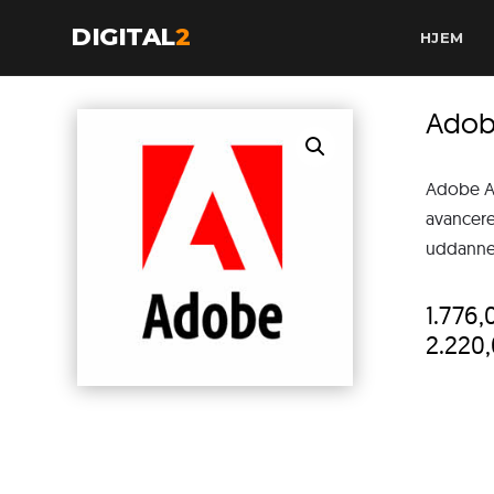
DIGITAL
2
HJEM
Adob
Adobe Ac
avancere
uddannels
1.776
2.220