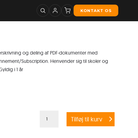
KONTAKT OS
nderskrivning og deling af PDF-dokumenter med
nement/Subscription. Henvender sig til skoler og
yldig i 1 år
Adobe
Tilføj til kurv
Acrobat
Pro