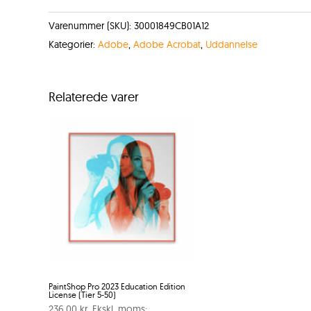
Varenummer (SKU):
30001849CB01A12
Kategorier:
Adobe
,
Adobe Acrobat
,
Uddannelse
Relaterede varer
PaintShop Pro 2023 Education Edition
License (Tier 5-50)
236,00
kr.
Ekskl. moms: