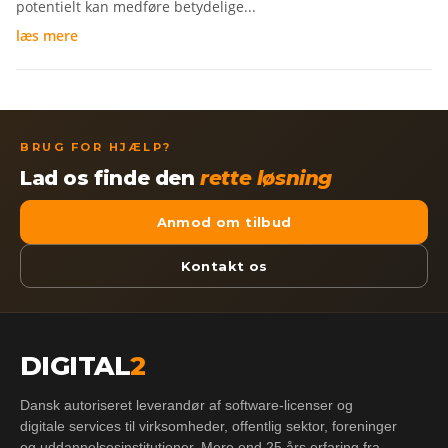
potentielt kan medføre betydelige...
læs mere
BRUG FOR HJÆLP?
Lad os finde den
rette løsning
Anmod om tilbud
Kontakt os
DIGITAL
2
Dansk autoriseret leverandør af software-licenser og
digitale services til virksomheder, offentlig sektor, foreninger
og uddannelsesinstitutioner. Mere end 25 års erfaring fra