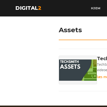
DIGITAL
2
HJEM
Assets
Tec
TechSm
videoe
læs m