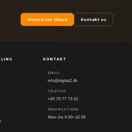
Anmod om tilbud
Kontakt os
LLING
KONTAKT
EMAIL
info@digital2.dk
TELEFON
+45 70 77 73 01
ÅBNINGSTIDER
Man–fre 9.00–16.00
r