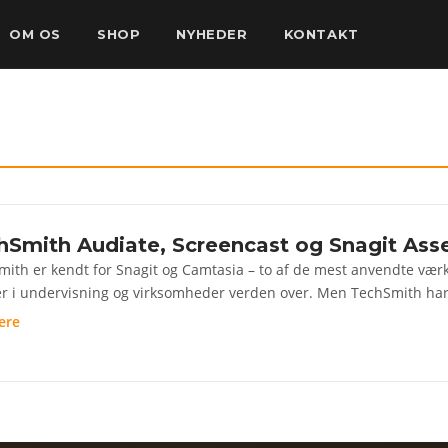
OM OS
SHOP
NYHEDER
KONTAKT
hSmith Audiate, Screencast og Snagit Ass
ith er kendt for Snagit og Camtasia – to af de mest anvendte værk
r i undervisning og virksomheder verden over. Men TechSmith har 
ere