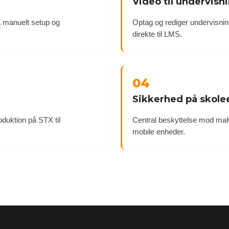
Video til undervisn
 manuelt setup og
Optag og rediger undervisn
direkte til LMS.
04
Sikkerhed på skol
oduktion på STX til
Central beskyttelse mod mal
mobile enheder.