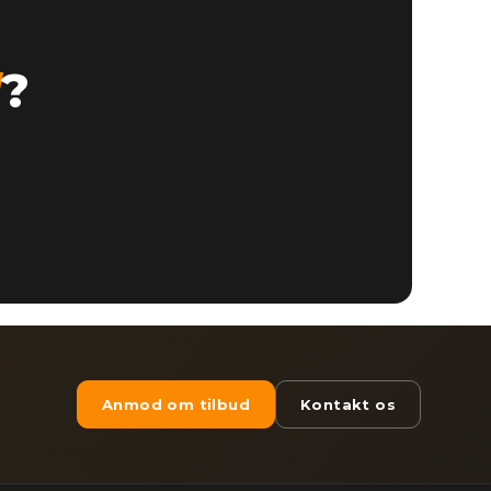
d
?
Anmod om tilbud
Kontakt os