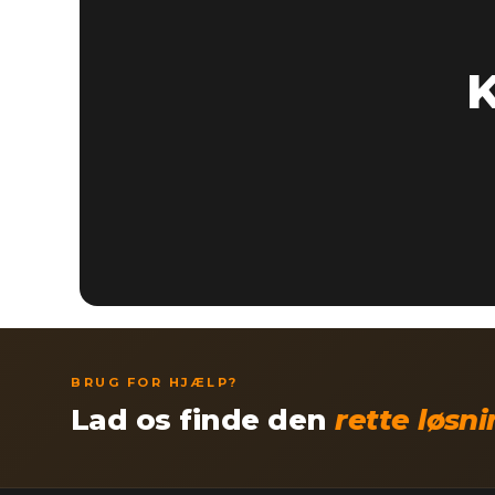
K
BRUG FOR HJÆLP?
Lad os finde den
rette løsn