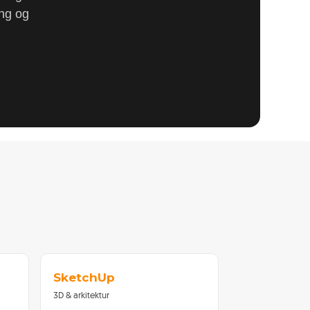
ing og
SketchUp
3D & arkitektur