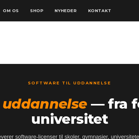
OM OS
SHOP
NYHEDER
KONTAKT
SOFTWARE TIL UDDANNELSE
l
uddannelse
— fra f
universitet
everer software-licenser til skoler, gymnasier, universitet