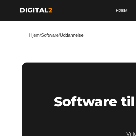
DIGITAL
2
HJEM
Hjem
/
Software
/
Uddannelse
Software ti
Vi l