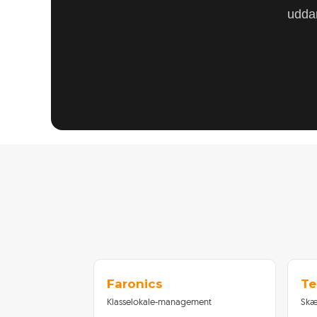
uddan
Faronics
Te
Klasselokale-management
Skæ