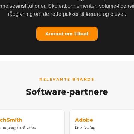
nelsesinstitutioner. Skoleabonnementer, volume-licens
rådgivning om de rette pakker til lærere og elever.
Anmod om tilbud
RELEVANTE BRANDS
Software-partnere
chSmith
Adobe
rmoptagelse & video
Kreative fag