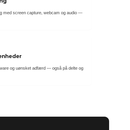
ing
ing med screen capture, webcam og audio —
eenheder
ware og uønsket adfærd — også på delte og