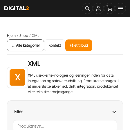
DIGITAL
2
Hjem
Shop
XML
/
/
← Alle kategorier
Kontakt
Få et tilbud
XML
X
XML dækker teknologier og løsninger inden for data,
integration og softwareudvikling. Produkterne bruges til
at understøtte sikkerhed, drift, integration, produktivitet
eller tekniske arbejdsgange.
Filter