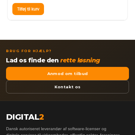
Tilføj til kurv
BRUG FOR HJÆLP?
Lad os finde den
rette løsning
Anmod om tilbud
Kontakt os
DIGITAL
2
Dansk autoriseret leverandør af software-licenser og