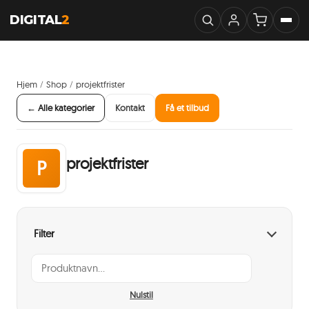
DIGITAL
2
Hjem
Shop
projektfrister
/
/
← Alle kategorier
Kontakt
Få et tilbud
projektfrister
P
Filter
Nulstil