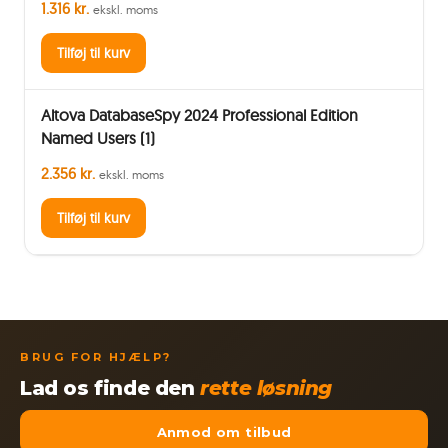
1.316 kr.
ekskl. moms
Tilføj til kurv
Altova DatabaseSpy 2024 Professional Edition
Named Users (1)
2.356 kr.
ekskl. moms
Tilføj til kurv
BRUG FOR HJÆLP?
Lad os finde den
rette løsning
Anmod om tilbud