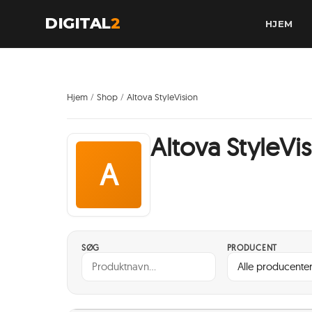
DIGITAL
2
HJEM
Hjem
Shop
Altova StyleVision
/
/
Altova StyleVi
A
SØG
PRODUCENT