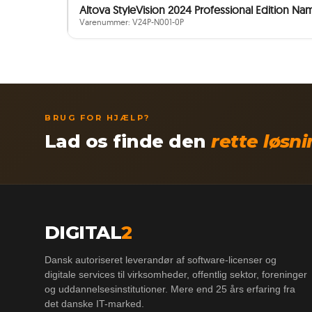
Altova StyleVision 2024 Professional Edition Na
Varenummer: V24P-N001-0P
BRUG FOR HJÆLP?
Lad os finde den
rette løsn
DIGITAL
2
Dansk autoriseret leverandør af software-licenser og
digitale services til virksomheder, offentlig sektor, foreninger
og uddannelsesinstitutioner. Mere end 25 års erfaring fra
det danske IT-marked.