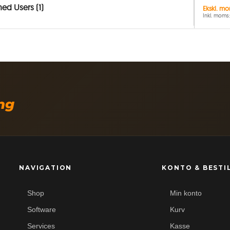
med Users (1)
Ekskl. mo
Inkl. moms:
ing
NAVIGATION
KONTO & BESTI
Shop
Min konto
Software
Kurv
Services
Kasse