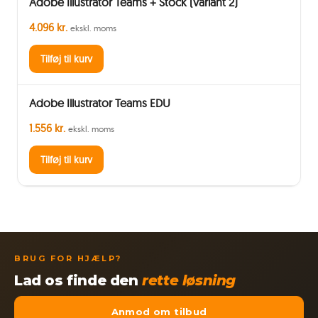
Adobe Illustrator Teams + Stock (variant 2)
4.096 kr.
ekskl. moms
Tilføj til kurv
Adobe Illustrator Teams EDU
1.556 kr.
ekskl. moms
Tilføj til kurv
BRUG FOR HJÆLP?
Lad os finde den
rette løsning
Anmod om tilbud